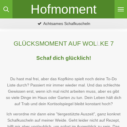
Hofmoment
Zum
Hauptinhalt
springen
Achtsames Schafkuscheln
GLÜCKSMOMENT AUF WOL
L
KE 7
Schaf dich glücklich!
Du hast mal frei, aber das Kopfkino spielt noch deine To-Do
Liste durch? Passiert mir immer wieder mal. Und das schlechte
Gewissen erst, wenn ich mal nicht arbeiten muss, aber es gibt
so viele Dinge im Haus oder Garten zu tun. Dein Leben hält dich
auf Trab und dein Kortisolspiegel bleibt konstant hoch?
Ich verordne mir dann eine "tiergestützte Auszeit", ganz konkret
Schafkuscheln auf meiner Weide. Geht leider nicht auf Rezept,
hilft mir aber unglaublich, um sofort im Augenblick zu sein. Das