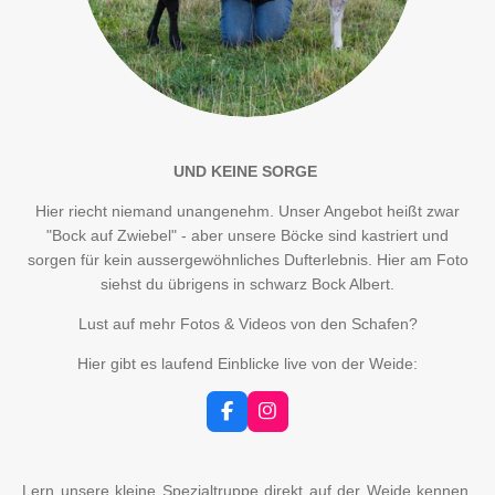
UND KEINE SORGE
Hier riecht niemand unangenehm. Unser Angebot heißt zwar
"Bock auf Zwiebel" - aber unsere Böcke sind kastriert und
sorgen für kein aussergewöhnliches Dufterlebnis. Hier am Foto
siehst du übrigens in schwarz Bock Albert.
Lust auf mehr Fotos & Videos von den Schafen?
Hier gibt es laufend Einblicke live von der Weide:
F
I
a
n
c
s
e
t
b
a
Lern unsere kleine Spezialtruppe direkt auf der Weide kennen.