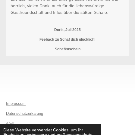
herrlich, vielen Dank, auch für die liebenswürdige
Gastfreundschaft und Infos über die süßen Schafe.
Doris, Juli 2025
Feeback zu Schaf dich glücklich!
Schafkuscheln
Impressum
Datenschutzerkärung
AGB
© 2025 Hofmoment - Bock auf Zwiebel
Diese Website verwendet Cookies, um Ihr
Erlebnis zu verbessern und maßgeschneiderte