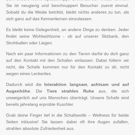
o
g
Sie ist neugierig und beschnuppert Besucher zuerst einmal.
o
r
Sobald du die Weide betrittst, bleibt nichts anderes zu tun, als
k
a
m
sich ganz auf das Kennenlernen einzulassen.
Es bleibt keine Gelegenheit, an andere Dinge zu denken. Jeder
findet seine Wohlwühlzone - ob auf unserer Sitzbank, den
Strohballen oder Liegen.
Nach ein paar Informationen zu den Tieren darfst du dich ganz
auf den Kontakt mit den Schafen einlassen. Dabei füttern wir
nicht, die Schafe kommen nur für den Kontakt zu dir, nicht
wegen eines Leckerlies.
Dadurch wird die
Interaktion langsam
,
achtsam und auf
Augenhöhe
. Die
Tiere strahlen Ruhe
aus, die sich
unweigerlich auf uns Menschen überträgt. Unsere Schafe sind
bereits jahrelang erprobte Kuschler.
Grab deine Finger tief in die Schafswolle – Wellness für beide
Seiten inklusive! Sie lassen dabei oft ihre Augen zufallen,
strahlen absolute Zufriedenheit aus.