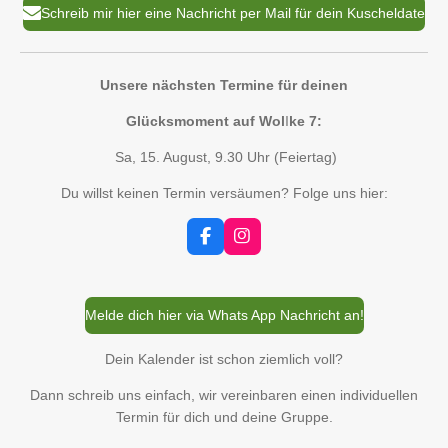
Schreib mir hier eine Nachricht per Mail für dein Kuscheldate
Unsere nächsten Termine für deinen
Glücksmoment auf Wol
l
ke 7:
Sa, 15. August, 9.30 Uhr (Feiertag)
Du willst keinen Termin versäumen? Folge uns hier:
F
I
a
n
c
s
e
t
b
a
Melde dich hier via Whats App Nachricht an!
o
g
o
r
k
a
Dein Kalender ist schon ziemlich voll?
m
Dann schreib uns einfach, wir vereinbaren einen individuellen
Termin für dich und deine Gruppe.